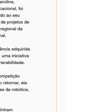
rolina, 
cional, foi 
ido ao seu 
de projetos de 
regional da 
al. 
ência adquirida 
uma iniciativa 
erabilidade. 
competição 
retornar, ela 
s de robótica, 
linham 