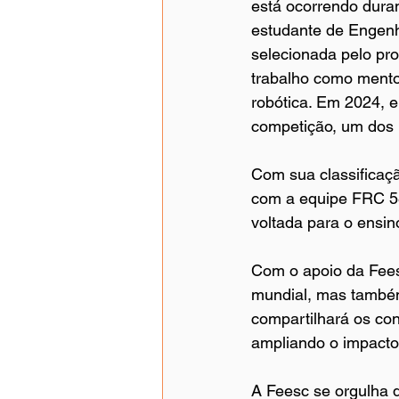
está ocorrendo dura
estudante de Engenha
selecionada pelo pr
trabalho como mento
robótica. Em 2024, e
competição, um dos p
Com sua classificaçã
com a equipe FRC 58
voltada para o ensin
Com o apoio da Feesc
mundial, mas também 
compartilhará os con
ampliando o impacto d
A Feesc se orgulha d