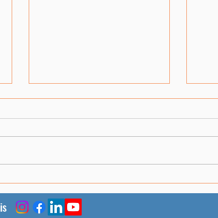
Lançamento Edital CI
Cone
001/2026
9ª M
UFSC
is
mais