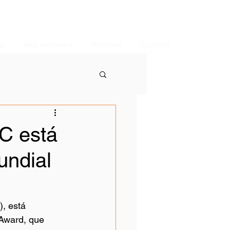
s
Seja avaliador
Notícias
Contato
C está
undial
, está 
Award, que 