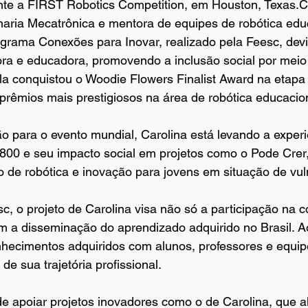
nte a FIRST Robotics Competition, em Houston, Texas.Ca
ria Mecatrônica e mentora de equipes de robótica educa
ograma Conexões para Inovar, realizado pela Feesc, dev
ra e educadora, promovendo a inclusão social por meio 
la conquistou o Woodie Flowers Finalist Award na etapa 
rêmios mais prestigiosos na área de robótica educacion
o para o evento mundial, Carolina está levando a experi
00 e seu impacto social em projetos como o Pode Crer, 
o de robótica e inovação para jovens em situação de vuln
, o projeto de Carolina visa não só a participação na 
a disseminação do aprendizado adquirido no Brasil. Ao 
hecimentos adquiridos com alunos, professores e equipe
e sua trajetória profissional.
e apoiar projetos inovadores como o de Carolina, que a