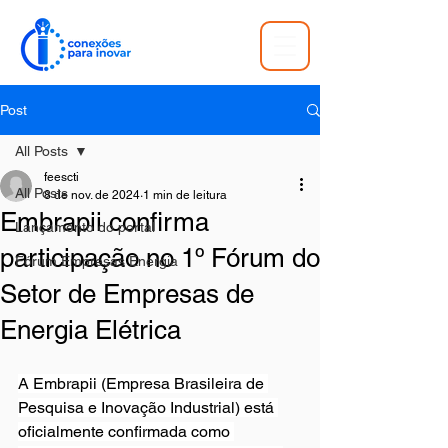
Post
All Posts
feescti
All Posts
8 de nov. de 2024
1 min de leitura
Embrapii confirma
Lançamento do portal
participação no 1º Fórum do
Fórum Empresas Energia
Setor de Empresas de
Energia Elétrica
A Embrapii (Empresa Brasileira de 
Pesquisa e Inovação Industrial) está 
oficialmente confirmada como 