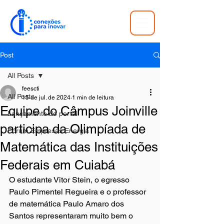
Post
All Posts
feescti
All Posts
15 de jul. de 2024
1 min de leitura
Equipe do Câmpus Joinville
Lançamento do portal
participa da Olimpíada de
Fórum Empresas Energia
Matemática das Instituições
Federais em Cuiabá
O estudante Vitor Stein, o egresso 
Paulo Pimentel Regueira e o professor 
de matemática Paulo Amaro dos 
Santos representaram muito bem o 