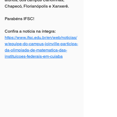
Chapecó, Florianópolis e Xanxerê.
Parabéns IFSC!
Confira a notícia na íntegra: 
https://www.ifsc.edu.br/en/web/noticias/
w/equipe-do-campus-joinville-participa-
da-olimpiada-de-matematica-das-
instituicoes-federais-em-cuiaba