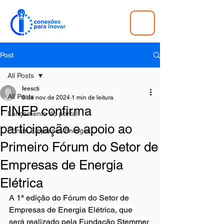
Post
All Posts
feescti
All Posts
8 de nov. de 2024
1 min de leitura
FINEP confirma
Lançamento do portal
participação e apoio ao
Fórum Empresas Energia
Primeiro Fórum do Setor de
Empresas de Energia
Elétrica
A 1ª edição do Fórum do Setor de 
Empresas de Energia Elétrica, que 
será realizado pela Fundação Stemmer 