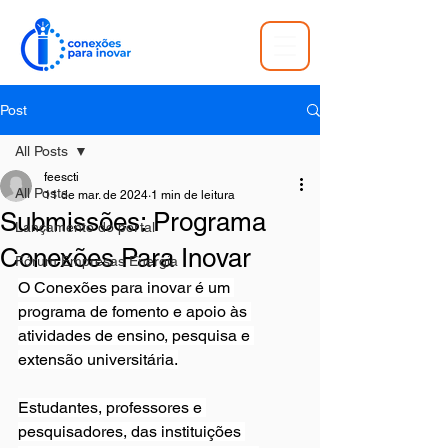
Post
All Posts
feescti
All Posts
11 de mar. de 2024
1 min de leitura
Submissões: Programa
Lançamento do portal
Conexões Para Inovar
Fórum Empresas Energia
O Conexões para inovar é um 
programa de fomento e apoio às 
atividades de ensino, pesquisa e 
extensão universitária.
Estudantes, professores e 
pesquisadores, das instituições 