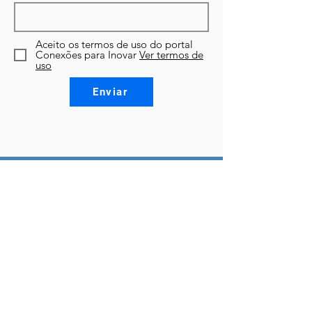
Aceito os termos de uso do portal
Conexões para Inovar
Ver termos de
uso
Enviar
Conheça nossas mídias sociais
Rua Delfino Conti, s/n. Campus Universitário Reitor
João David Ferreira Lima
Trindade - Florianópolis - Santa Catarina, CEP
88040-370
Fone: +55 (48) 3231-4400