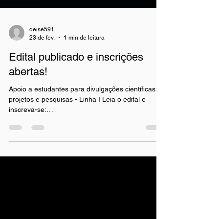
deise591
23 de fev.
1 min de leitura
Edital publicado e inscrições
abertas!
Apoio a estudantes para divulgações científicas de
projetos e pesquisas - Linha I Leia o edital e
inscreva-se:
https://www.conexoesparainovar.org.br/editais-
conexoes-para-inovar O evento de lançamento foi
adiado e será divulgado em breve. Acompanhe
nossas redes sociais!