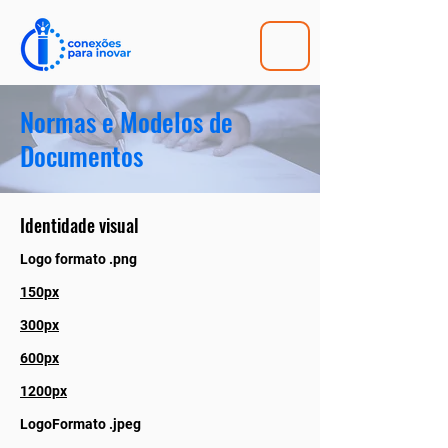
Normas e Modelos de
Documentos
Identidade visual
Logo formato .png
150px
300px
600px
1200px
LogoFormato .jpeg