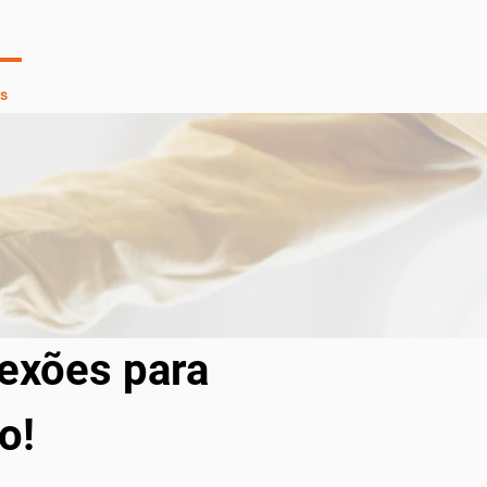
s
Seja avaliador
Notícias
Contato
exões para 
o!