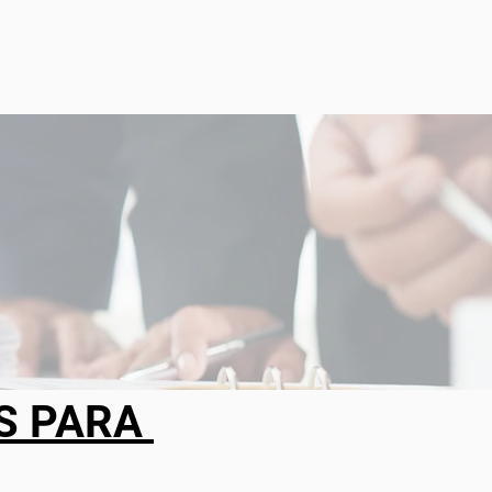
s
Seja avaliador
Notícias
Contato
S PARA 