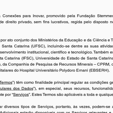
 Conexões para Inovar, promovido pela Fundação Stemmer 
 direito privado, sem fins lucrativos, regida pelo disposto no
or ato conjunto dos Ministérios da Educação e da Ciência e 
Santa Catarina (UFSC), incluindo-se dentre as suas ativida
senvolvimento institucional, científico e tecnológico. Também e
nta Catarina (IFSC), Universidade do Estado de Santa Catari
talares do Hospital Universitário Polydoro Ernani (EBSERH). 
 (
Termos
tulares dos Dados
”), em especial, seus recursos, funcionalid
te por “
Serviços
”. Estes Termos são aplicáveis a toda e qualqu
 diversos tipos de Serviços, portanto, às vezes, podem-se ap
 Adicionais estarão disponíveis com os Serviços relevantes e 