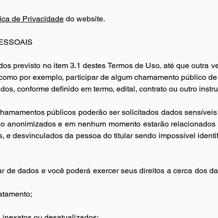
tica de Privacidade
 do website.
ESSOAIS
os previsto no item 3.1 destes Termos de Uso, até que outra ven
 como por exemplo, participar de algum chamamento público de 
dos, conforme definido em termo, edital, contrato ou outro instr
hamamentos públicos poderão ser solicitados dados sensíveis qu
ão anonimizados e em nenhum momento estarão relacionados a
e desvinculados da pessoa do titular sendo impossível identifi
lar de dados e você poderá exercer seus direitos a cerca dos da
ratamento;
 inexatos ou desatualizados;