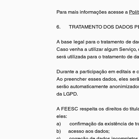
Para mais informações acesse a 
Polí
6.       
TRATAMENTO DOS DADOS P
A base legal para o tratamento de dad
Caso venha a utilizar algum Serviço,
será utilizada para o tratamento de da
Durante a participação em editais e c
Ao preencher esses dados, eles ser
serão automaticamente anonimizados, 
da LGPD.
A FEESC respeita os direitos do titu
eles:
a)       
confirmação da existência de t
b)      
acesso aos dados;
c)       
correção de dados incompletos,