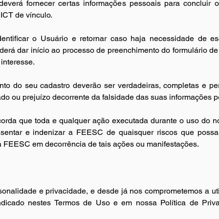
 deverá fornecer certas informações pessoais para concluir 
 ICT de vínculo.
dentificar o Usuário e retornar caso haja necessidade de e
derá dar início ao processo de preenchimento do formulário d
interesse.
to do seu cadastro deverão ser verdadeiras, completas e p
ado ou prejuízo decorrente da falsidade das suas informações p
corda que toda e qualquer ação executada durante o uso do n
 isentar e indenizar a FEESC de quaisquer riscos que possam
à FEESC em decorrência de tais ações ou manifestações.
onalidade e privacidade, e desde já nos comprometemos a util
ndicado nestes Termos de Uso e em nossa Política de Priva