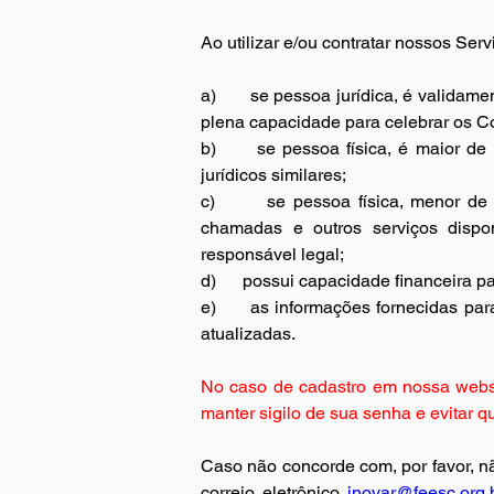
Ao utilizar e/ou contratar nossos Ser
a)       
se pessoa jurídica, é validame
plena capacidade para celebrar os Co
b)      
se pessoa física, é maior de 
jurídicos similares;
c)       
se pessoa física, menor de 
chamadas e outros serviços dispon
responsável legal;
d)      
possui capacidade financeira pa
e)      
as informações fornecidas par
atualizadas.
No caso de cadastro em nossa websit
manter sigilo de sua senha e evitar q
Caso não concorde com, por favor, nã
correio eletrônico 
inovar@feesc.org.