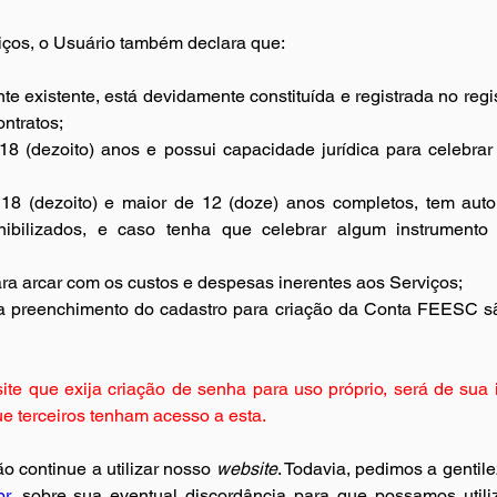
viços, o Usuário também declara que:
nte existente, está devidamente constituída e registrada no reg
ntratos;
18 (dezoito) anos e possui capacidade jurídica para celebrar
18 (dezoito) e maior de 12 (doze) anos completos, tem autor
ibilizados, e caso tenha que celebrar algum instrumento j
ra arcar com os custos e despesas inerentes aos Serviços;
a preenchimento do cadastro para criação da Conta FEESC são
e que exija criação de senha para uso próprio, será de sua in
ue terceiros tenham acesso a esta.
o continue a utilizar nosso 
website
. Todavia, pedimos a gentil
br
, sobre sua eventual discordância para que possamos utili