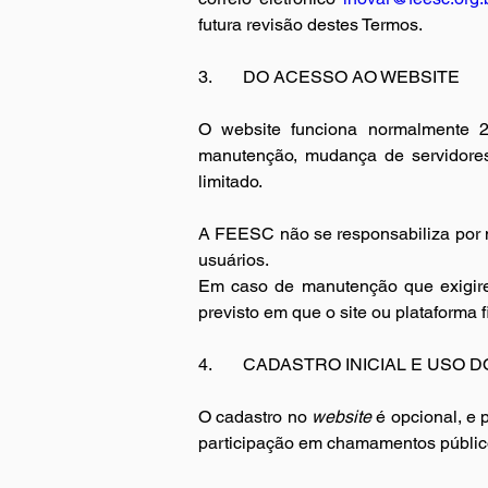
futura revisão destes Termos.
3.       
DO ACESSO AO WEBSITE
O website funciona normalmente 24
manutenção, mudança de servidores,
limitado.
A FEESC não se responsabiliza por n
usuários.
Em caso de manutenção que exigi
previsto em que o site ou plataforma fi
4.       
CADASTRO INICIAL E USO D
O cadastro no 
website
 é opcional, e 
participação em chamamentos públic