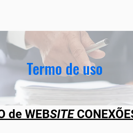
Sobre
Normas
Editais
Eventos
Apoiadore
Termo de uso
O de WEB
SITE
 CONEXÕE