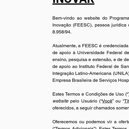
Bem-vindo ao website do Programa
Inovação (FEESC), pessoa jurídica de
8.958/94.
Atualmente, a FEESC é credenciada p
de apoio à Universidade Federal de 
ensino, pesquisa e extensão, e de de
de apoio ao Instituto Federal de Sa
Empresa Brasileira de Serviços Hospi
Estes Termos e Condições de Uso (“
website 
pelo Usuário (“
Você
” ou “
Ti
oferecidos, a seguir chamados somen
Oferecemos ou podemos vir a ofertar
(“Termos Adicionais”). Estes Termos