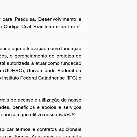
para Pesquisa, Desenvolvimento e 
 Código Civil Brasileiro e na Lei nº 
Tecnologia e Inovação como fundação 
des, o gerenciamento de projetos de 
stá autorizada a atuar como fundação 
na (UDESC), Universidade Federal da 
Integração Latino-Americana (UNILA), da Companhia de Pesquisa de Recursos Minerais – CPRM, o Instituto Federal Catarinense (IFC) e 
”) têm como finalidade principal regular as condições gerais de acesso e utilização do nosso 
ades, benefícios e apoios e serviços 
er pessoa que utilize nosso
 website
.
licar termos e contratos adicionais 
esses Termos Adicionais se tornarão 