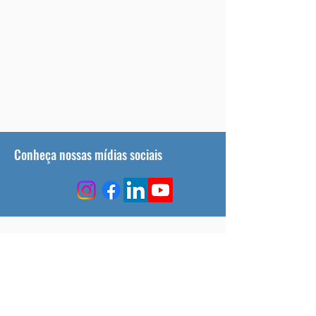
Conheça nossas mídias sociais
Rua Delfino Conti, s/n. Campus Universitário Reitor
João David Ferreira Lima
Trindade - Florianópolis - Santa Catarina, CEP
88040-370
Fone: +55 (48) 3231-4400
Correspondência e encomendas enviar para Caixa
Postal 5040 - CEP 88035-972