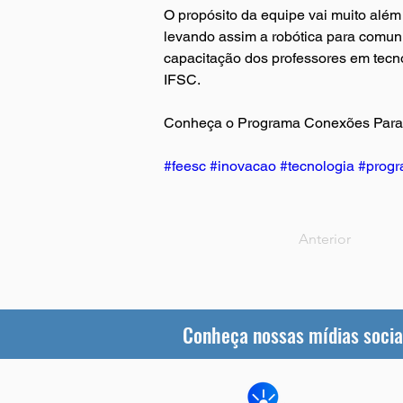
O propósito da equipe vai muito além
levando assim a robótica para comunid
capacitação dos professores em tecno
IFSC.
Conheça o Programa Conexões Para 
#feesc
#inovacao
#tecnologia
#progr
Anterior
Conheça nossas mídias socia