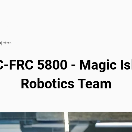
Sobre
Normas
Editais
Eventos
Apoiadore
ojetos
C-FRC 5800 - Magic Is
Robotics Team