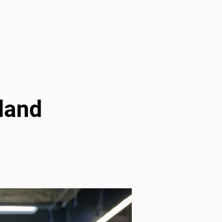
s
Seja avaliador
Notícias
Contato
land