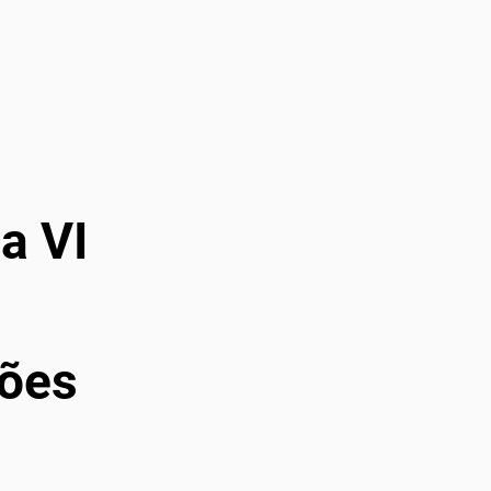
s
Seja avaliador
Notícias
Contato
a VI
ções