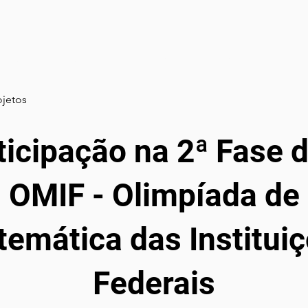
Sobre
Normas
Editais
Eventos
Apoiadore
ojetos
ticipação na 2ª Fase d
OMIF - Olimpíada de
emática das Institui
Federais