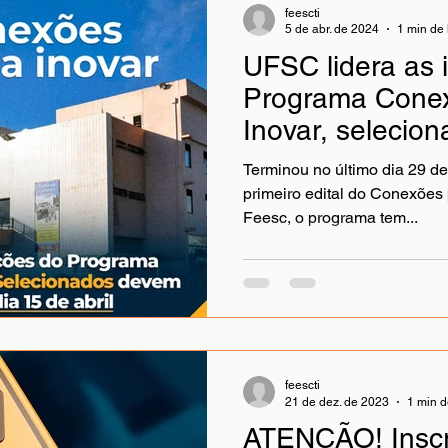
feescti
5 de abr. de 2024
1 min de 
UFSC lidera as 
Programa Cone
Inovar, selecio
divulgados dia 1
Terminou no último dia 29 de
primeiro edital do Conexões 
Feesc, o programa tem...
feescti
21 de dez. de 2023
1 min d
ATENÇÃO! Inscr