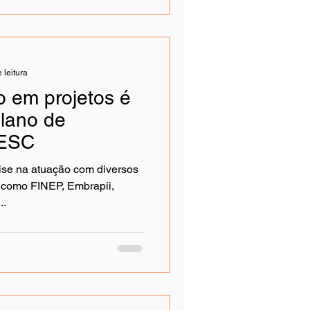
 leitura
o em projetos é
lano de
EESC
se na atuação com diversos
 como FINEP, Embrapii,
..