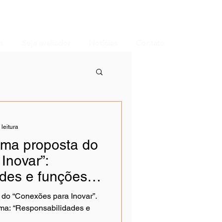
s
Seja avaliador
Notícias
Contato
 leitura
ma proposta do
Inovar”:
des e funções
correntes
do “Conexões para Inovar”.
mia: estudo de
ema: “Responsabilidades e