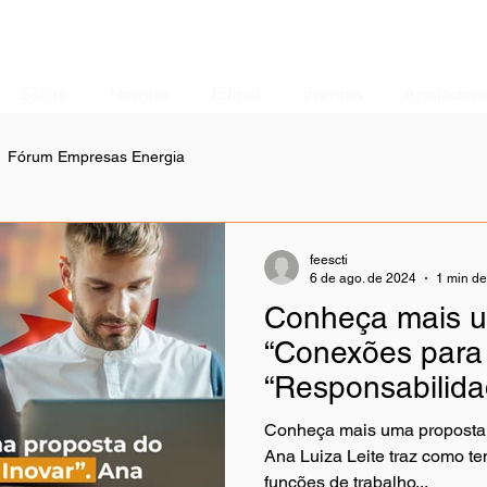
Sobre
Normas
Editais
Eventos
Apoiadore
Fórum Empresas Energia
feescti
6 de ago. de 2024
1 min de
Conheça mais u
“Conexões para 
“Responsabilida
de trabalho con
Conheça mais uma proposta 
durante a pande
Ana Luiza Leite traz como t
funções de trabalho...