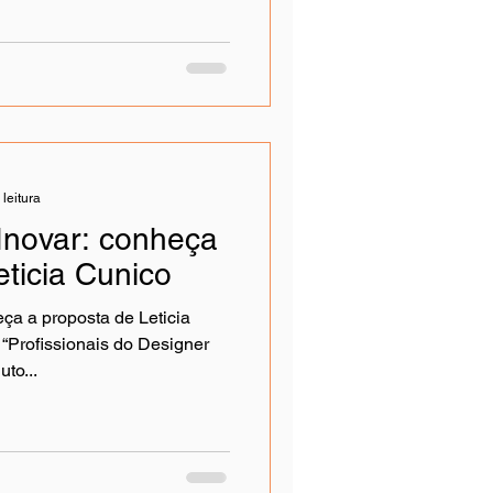
 entre Brasil"
 leitura
Inovar: conheça
eticia Cunico
ça a proposta de Leticia
 “Profissionais do Designer
to...