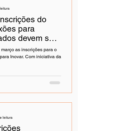
leitura
inscrições do
xões para
nados devem ser
5 de abril
 março as inscrições para o
para Inovar. Com iniciativa da
e leitura
ições