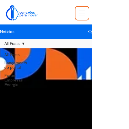
Notícias
All Posts
All Posts
Lançamento
do portal
Fórum
Empresas
Energia