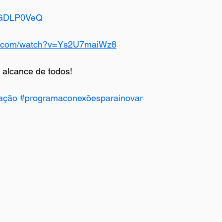
qpGDLP0VeQ
be.com/watch?v=Ys2U7maiWz8
alcance de todos!
ação
#programaconexõesparainovar