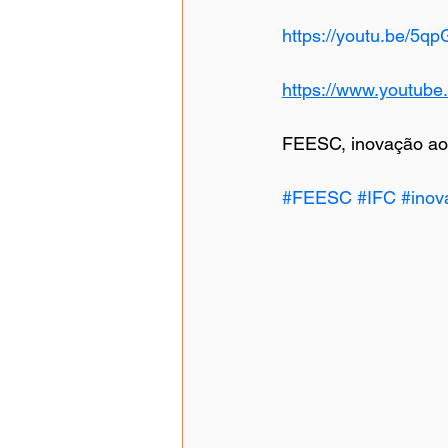
https://youtu.be/5
https://www.youtu
FEESC, inovação ao 
#FEESC
#IFC
#inov