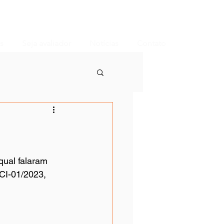
s
Seja avaliador
Notícias
Contato
ual falaram 
CI-01/2023, 